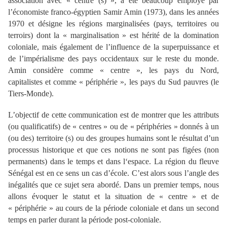
association avec « centre (s) », a été beaucoup employé par
l’économiste franco-égyptien Samir Amin (1973), dans les années
1970 et désigne les régions marginalisées (pays, territoires ou
terroirs) dont la « marginalisation » est hérité de la domination
coloniale, mais également de l’influence de la superpuissance et
de l’impérialisme des pays occidentaux sur le reste du monde.
Amin considère comme « centre », les pays du Nord,
capitalistes et comme « périphérie », les pays du Sud pauvres (le
Tiers-Monde).
L’objectif de cette communication est de montrer que les attributs
(ou qualificatifs) de « centres » ou de « périphéries » donnés à un
(ou des) territoire (s) ou des groupes humains sont le résultat d’un
processus historique et que ces notions ne sont pas figées (non
permanents) dans le temps et dans l‘espace. La région du fleuve
Sénégal est en ce sens un cas d’école. C’est alors sous l’angle des
inégalités que ce sujet sera abordé. Dans un premier temps, nous
allons évoquer le statut et la situation de « centre » et de
« périphérie » au cours de la période coloniale et dans un second
temps en parler durant la période post-coloniale.