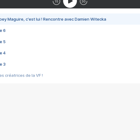
bey Maguire, c'est lui ! Rencontre avec Damien Witecka
e 6
e 5
e 4
e 3
s créatrices de la VF !
e 2
e 1
e Mektoub My Love arrive enfin ! Rencontre avec Shaïn Boumedine et Sal
i : après Toni en famille
elle réalise le bouleversant Dites lui que je l'aime