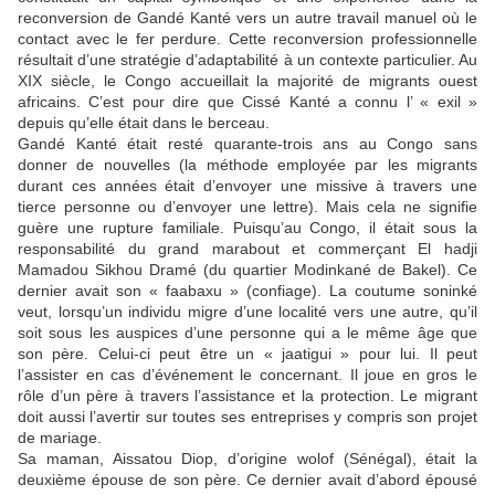
reconversion de Gandé Kanté vers un autre travail manuel où le
contact avec le fer perdure. Cette reconversion professionnelle
résultait d’une stratégie d’adaptabilité à un contexte particulier. Au
XIX siècle, le Congo accueillait la majorité de migrants ouest
africains. C’est pour dire que Cissé Kanté a connu l’ « exil »
depuis qu’elle était dans le berceau.
Gandé Kanté était resté quarante-trois ans au Congo sans
donner de nouvelles (la méthode employée par les migrants
durant ces années était d’envoyer une missive à travers une
tierce personne ou d’envoyer une lettre). Mais cela ne signifie
guère une rupture familiale. Puisqu’au Congo, il était sous la
responsabilité du grand marabout et commerçant El hadji
Mamadou Sikhou Dramé (du quartier Modinkané de Bakel). Ce
dernier avait son « faabaxu » (confiage). La coutume soninké
veut, lorsqu’un individu migre d’une localité vers une autre, qu’il
soit sous les auspices d’une personne qui a le même âge que
son père. Celui-ci peut être un « jaatigui » pour lui. Il peut
l’assister en cas d’événement le concernant. Il joue en gros le
rôle d’un père à travers l’assistance et la protection. Le migrant
doit aussi l’avertir sur toutes ses entreprises y compris son projet
de mariage.
Sa maman, Aissatou Diop, d’origine wolof (Sénégal), était la
deuxième épouse de son père. Ce dernier avait d’abord épousé