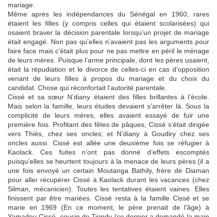
mariage.
Même après les indépendances du Sénégal en 1960, rares
étaient les filles (y compris celles qui étaient scolarisées) qui
osaient braver la décision parentale lorsqu’un projet de mariage
était engagé. Non pas qu’elles n’avaient pas les arguments pour
faire face mais c’était plus pour ne pas mettre en péril le ménage
de leurs mères. Puisque l’arme principale, dont les pères usaient,
était la répudiation et le divorce de celles-ci en cas d’opposition
venant de leurs filles à propos du mariage et du choix du
candidat. Chose qui réconfortait l’autorité parentale.
Cissé et sa sœur N’diany étaient des filles brillantes à l’école.
Mais selon la famille, leurs études devaient s’arrêter là. Sous la
complicité de leurs mères, elles avaient essayé de fuir une
première fois. Profitant des fêtes de pâques, Cissé s’était dirigée
vers Thiès, chez ses oncles; et N’diany à Goudiry chez ses
oncles aussi. Cissé est allée une deuxième fois se réfugier à
Kaolack. Ces fuites n’ont pas donné d’effets escomptés
puisqu’elles se heurtent toujours à la menace de leurs pères (il a
une fois envoyé un certain Moutanga Bathily, frère de Diaman
pour aller récupérer Cissé à Kaolack durant les vacances (chez
Silman, mécanicien). Toutes les tentatives étaient vaines. Elles
finissent par être mariées. Cissé resta à la famille Cissé et se
marie en 1969 (En ce moment, le père prenait de l’âge) à
Yamadou Cissé, cousin de Tiondy (ce dernier a demandé la main