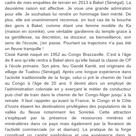
cadre de mes enquêtes de terrain en 2013 à Bakel (Sénégal). La
deuxième raison est affective. Je voue une grande admiration
pour elle. Je souhaitais lui rendre un hommage bien mérité. De
plus, elle est unanimement reconnue, en tout cas de la bouche
des gens à Bakel, comme étant une femme modèle du
Ka
(maison en soninké), une véritable gardienne du temple grace à
sa gentillesse, sa discrétion, sa douceur, sa bienveillance, son
sens de l'écoute, j’en passe. Pourtant sa trajectoire n'a pas été
un fleuve tranquille !
Cissé Kanté naquit en 1952 au Congo Brazzaville. C’est à l’âge
de 8 ans qu’elle rentra à Bakel alors qu’elle faisait la classe de CP
à l’école primaire. Son père, feu Gandé Kanté, est originaire du
village de Tuabou (Sénégal). Après une longue expérience dans
l’activité traditionnelle de la forge, celui-ci prit le chemin de l’exil
au Congo à l’âge de 20 ans. Il devint alors un employé de
l’administration coloniale en y exerçant le métier de conducteur
puis chef de train dans le chemin de fer Congo-Niger jusqu’ à la
retraite. Il faut rappeler qu’avant la France, le Congo et le Côte
d’Ivoire étaient les destinations privilégiées des populations de la
vallée du fleuve notamment les Soninké. Cette attraction
s’expliquait par la présence de ressources minières et
minéralières dans ce pays mais également par la floraison de
l’activité commerciale (or et diaman). La pratique de la forge
constituait un capital symbolique et une expérience dans la