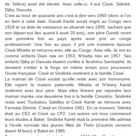
de Yaféra) avait été élevée. Avec celle-ci, il eut Cissé, Sidinké,
Djiby, Daouda…
C’est au bout de quarante ans c’est-à-dire vers 1960 (donc si l’on
en tient à cette date, Gandé Kanté aurait migré au Congo vers
1919 et sa date de naissance se situerait vers 1899, sachant que
son départ eut lieu quand il avait 20 ans), son père Gandé revint
une première fois au pays après avoir pris un congé
professionnel. Une fois au pays, il prit une troisième épouse
Cissé Mbatta et retourna avec elle au Congo. Avec elle, ils ont eu
comme enfants Diani née en 1953, M’batta née en 1957. Ses
enfants Djiby et Daouda étaient confiés à Ibrahima Sambakhé. Ils
devaient s’initier à la forge en même temps pour poursuivre
l’école française. Cissé et Sindinké restèrent à la famille Cissé.
La maman de Cissé voulait qu’elle reste avec son homonyme.
Elle rejoint la maison paternelle. Mbatta et N’diany Kanté
restèrent avec leur père. Mais elles finirent par rejoindre leur
maman mariée une deuxième fois à la famille Cissokho. Sindinké
resta avec Toubabou Sakiliba et Cissé Kanté se retrouva avec
Farmata Dimmé. C’était en Octobre 1961. En ce moment, Sidinké
était au CE2 et Cissé au CP2. Les autres ont tous commencé
leurs études à Bakel. Sindinké Kanté était la première fille admise
à l’école normale des jeunes filles de Thiès (d’autres versions
disent M’bour) à Bakel en 1965.