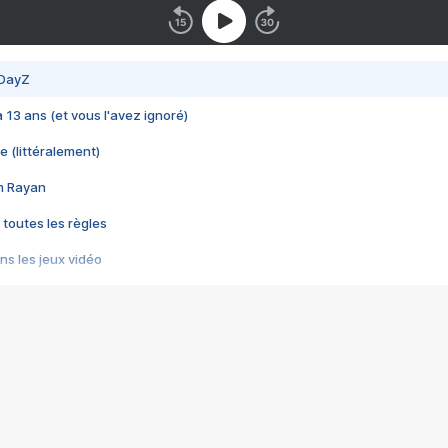
 DayZ
 a 13 ans (et vous l'avez ignoré)
e (littéralement)
im Rayan
 toutes les règles
s les jeux vidéo
us choquant de Rockstar ? - Le scandale BULLY
e plus moche de Steam
du RÊVE tourne au CAUCHEMAR
pendant 8 heures
it… à tort