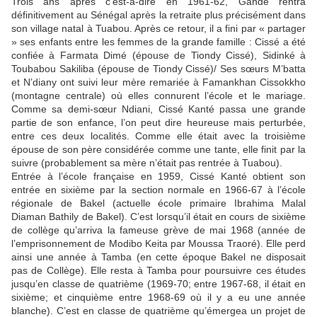
Trois ans après c’est-à-dire en 1961-62, Gandé rentra
définitivement au Sénégal après la retraite plus précisément dans
son village natal à Tuabou. Après ce retour, il a fini par « partager
» ses enfants entre les femmes de la grande famille : Cissé a été
confiée à Farmata Dimé (épouse de Tiondy Cissé), Sidinké à
Toubabou Sakiliba (épouse de Tiondy Cissé)/ Ses sœurs M’batta
et N’diany ont suivi leur mère remariée à Famankhan Cissokkho
(montagne centrale) où elles connurent l’école et le mariage.
Comme sa demi-sœur Ndiani, Cissé Kanté passa une grande
partie de son enfance, l’on peut dire heureuse mais perturbée,
entre ces deux localités. Comme elle était avec la troisième
épouse de son père considérée comme une tante, elle finit par la
suivre (probablement sa mère n’était pas rentrée à Tuabou).
Entrée à l’école française en 1959, Cissé Kanté obtient son
entrée en sixième par la section normale en 1966-67 à l’école
régionale de Bakel (actuelle école primaire Ibrahima Malal
Diaman Bathily de Bakel). C’est lorsqu’il était en cours de sixième
de collège qu’arriva la fameuse grève de mai 1968 (année de
l’emprisonnement de Modibo Keita par Moussa Traoré). Elle perd
ainsi une année à Tamba (en cette époque Bakel ne disposait
pas de Collège). Elle resta à Tamba pour poursuivre ces études
jusqu’en classe de quatrième (1969-70; entre 1967-68, il était en
sixième; et cinquième entre 1968-69 où il y a eu une année
blanche). C’est en classe de quatrième qu’émergea un projet de