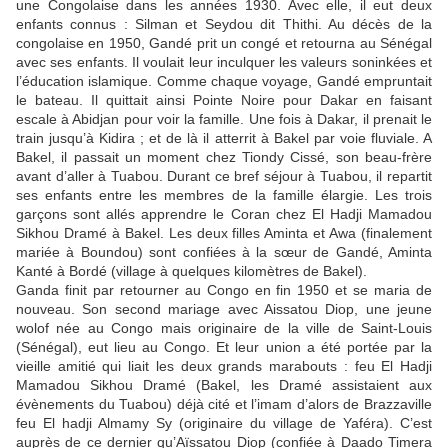
une Congolaise dans les années 1930. Avec elle, il eut deux
enfants connus : Silman et Seydou dit Thithi. Au décès de la
congolaise en 1950, Gandé prit un congé et retourna au Sénégal
avec ses enfants. Il voulait leur inculquer les valeurs soninkées et
l’éducation islamique. Comme chaque voyage, Gandé empruntait
le bateau. Il quittait ainsi Pointe Noire pour Dakar en faisant
escale à Abidjan pour voir la famille. Une fois à Dakar, il prenait le
train jusqu’à Kidira ; et de là il atterrit à Bakel par voie fluviale. A
Bakel, il passait un moment chez Tiondy Cissé, son beau-frère
avant d’aller à Tuabou. Durant ce bref séjour à Tuabou, il repartit
ses enfants entre les membres de la famille élargie. Les trois
garçons sont allés apprendre le Coran chez El Hadji Mamadou
Sikhou Dramé à Bakel. Les deux filles Aminta et Awa (finalement
mariée à Boundou) sont confiées à la sœur de Gandé, Aminta
Kanté à Bordé (village à quelques kilomètres de Bakel).
Ganda finit par retourner au Congo en fin 1950 et se maria de
nouveau. Son second mariage avec Aissatou Diop, une jeune
wolof née au Congo mais originaire de la ville de Saint-Louis
(Sénégal), eut lieu au Congo. Et leur union a été portée par la
vieille amitié qui liait les deux grands marabouts : feu El Hadji
Mamadou Sikhou Dramé (Bakel, les Dramé assistaient aux
évènements du Tuabou) déjà cité et l’imam d’alors de Brazzaville
feu El hadji Almamy Sy (originaire du village de Yaféra). C’est
auprès de ce dernier qu’Aïssatou Diop (confiée à Daado Timera