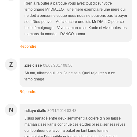
Rien à rajouter à part que vous avez tout dit sur votre
témoignage Mr DIALLO....une mère exemplaire une mère qui
ne doit à personne et que nous nous ne pouvons pas la payer
seul Dieu peuve....Merci encore une fois Mr DIALLO pour ce
belle témoignage....Vive maman cisse Kante et vive toutes les
mamans du monde....DANGO oumar
Répondre
Z
Zize cisse
08/03/2017 08:56
Ah ma, alhamdoulillah. Je ne sais. Quoi rajouter sur ce
temoignage
Répondre
N
ndiaye diallo
30/11/2014 03:43
J suis partagé entre deux sentiment la colère d n po laissé
maman cissé kante continué ces études pr réaliser ses rêves
ou l bonheur de la voir a bakel en tant kune femme
exemplaire Disponible pr tout un chacun car j lé côtoyer j